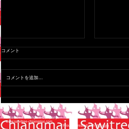
This is the ti
コメント
blog post
To create your
here and sele
コメントを追加…
> All Posts > T
your first blog
This is the title of your first
image post
© Sawitree Chiangmai Company
www.sawitree-chiangmai.com
Proudly created with
Wix.com