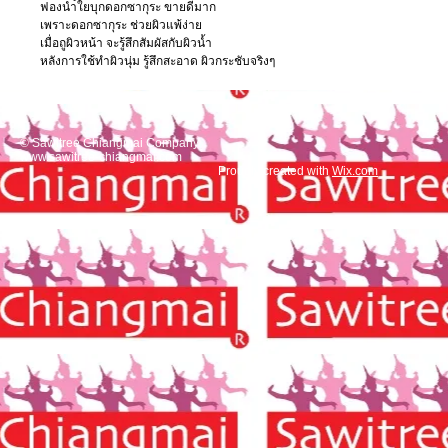
ฟองนำ้ใยบุกดอกซากุระ ขายดีมาก
เพราะดอกซากุระ ช่วยผิวแพ้ง่าย
เมื่อถูผิวหน้า จะรู้สึกสัมผัสกับผิวน้ำ
หลังการใช้ทำผิวนุ่ม รู้สึกสะอาด ผิวกระชับจริงๆ
© Sawitree Chiangmai Company
www.sawitree-chiangmai.com
Proudly created with
Wix.com