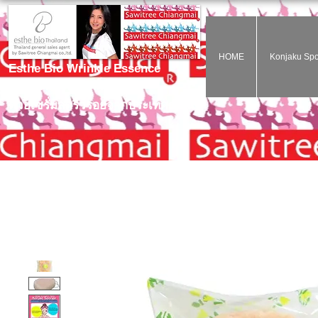
HOME
Konjaku Sp
Esthe Bio Wrinkle Essence
ไม่ต้องฉีดโบท๊อกก็สวยได้
ด้วยเซรั่มลดริ้วรอยจากประเทศญี่ปุ่น