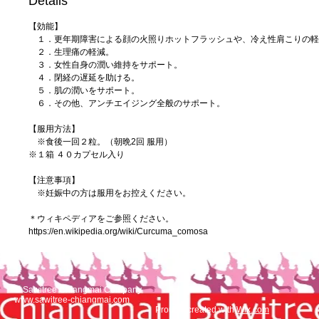
Details
【効能】
１．更年期障害による顔の火照りホットフラッシュや、冷え性肩こりの軽
２．生理痛の軽減。
３．女性自身の潤い維持をサポート。
４．閉経の遅延を助ける。
５．肌の潤いをサポート。
６．その他、アンチエイジング全般のサポート。
【服用方法】
※食後一回２粒。（朝晩2回 服用）
※１箱 ４０カプセル入り
【注意事項】
※妊娠中の方は服用をお控えください。
＊ウィキペディアをご参照ください。
https://en.wikipedia.org/wiki/Curcuma_comosa
© Sawitree Chiangmai Company
www.sawitree-chiangmai.com
Proudly created with
Wix.com