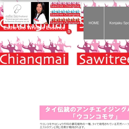
HOME
Konjaku Sp
Esthe Bio Wrinkle Essence
ไม่ต้องฉีดโบท๊อกก็สวยได้
ด้วยเซรั่มลดริ้วรอยจากประเทศญี่ปุ่น